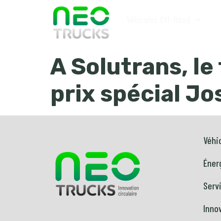
Véhicules Off-Road
A Solutrans, le
prix spécial J
Véhi
Éner
Serv
Inno