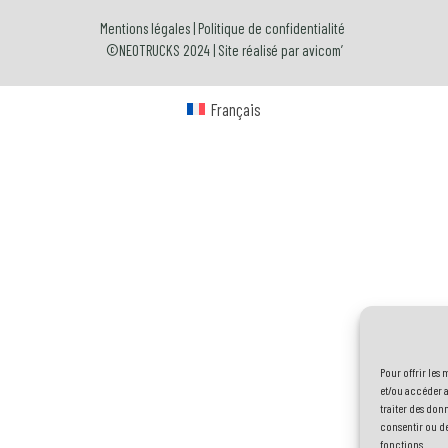
Mentions légales
|
Politique de confidentialité
©NEOTRUCKS 2024 | Site réalisé par
avicom’
Français
Pour offrir les
et/ou accéder a
traiter des don
consentir ou de
fonctions.