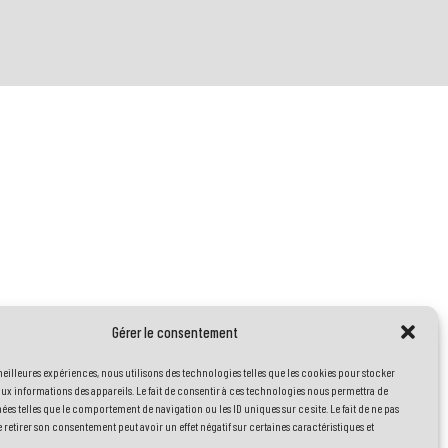
Gérer le consentement
 meilleures expériences, nous utilisons des technologies telles que les cookies pour stocker
ux informations des appareils. Le fait de consentir à ces technologies nous permettra de
nées telles que le comportement de navigation ou les ID uniques sur ce site. Le fait de ne pas
 retirer son consentement peut avoir un effet négatif sur certaines caractéristiques et