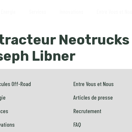
Énergie
Services
Innovations
Entre Vous et No
 tracteur Neotrucks 
oseph Libner
cules Off-Road
Entre Vous et Nous
gie
Articles de presse
ices
Recrutement
vations
FAQ