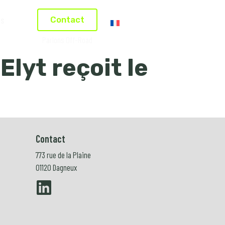
us
Contact
Français
Parlons Off-Road
Elyt reçoit le
Contact
773 rue de la Plaine
01120 Dagneux